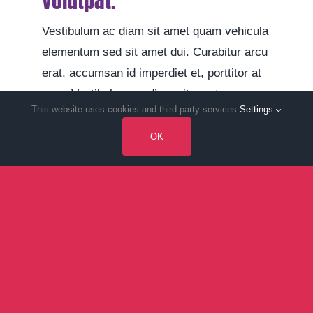
volutpat.
Vestibulum ac diam sit amet quam vehicula
elementum sed sit amet dui. Curabitur arcu
erat, accumsan id imperdiet et, porttitor at
sem. Vestibulum ac diam sit amet quam
This website uses cookies and third party services.
Settings
vehicula elementum sed sit.
OK
Praesent sapien massa, convallis a
pellentesque nec, egestas non nisi.
Nulla porttitor accumsan tincidunt.
Donec sollicitudin molestie
malesuada.
Pellentesque in ipsum id orci porta
dapibus. Mauris blandit aliquet elit,
eget tincidunt nibh pulvinar a. Nulla