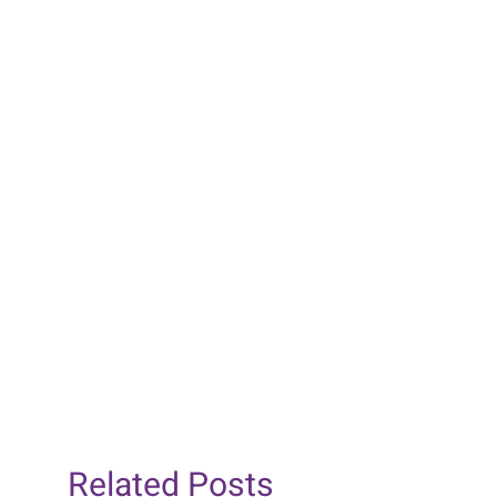
Julie Reynard nous aidera sûrement à
répondre à aux interrogations de nombreux
citoyens à Vanves : comment faire d’une
ville un endroit plus démocratique, plus
attractif et plus vivant ?
Vanvéennes, Vanvéens,
rendez-vous jeudi
12 juin 2025 à 20h30, Espace Giner
.
VIDEO –
« Ma
commune
Related Posts