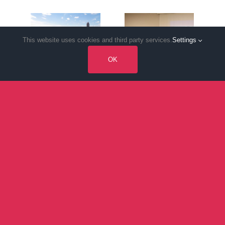
« Ma
participative
commune
#1 » :
participative
comment
This website uses cookies and third party services.
Settings
#3 » :
la
Nantes : La
démocratie
OK
vague
locale a
citoyenne
transformé
Saint-
Médard-en-
Jalles