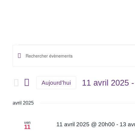
Skip
to
content
Évènements
Recherche
Saisir
mot-
et
clé.
11 avril 2025
 -
Aujourd’hui
navigation
Rechercher
Sélectionnez
de
Évènements
une
avril 2025
par
vues
date.
mot-
Évènements
clé.
ven
11 avril 2025 @ 20h00
-
13 av
11